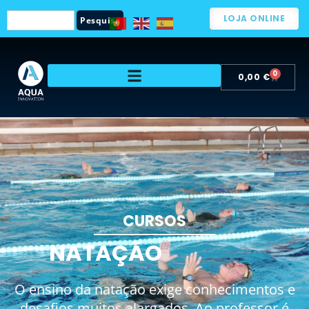
LOJA ONLINE
Pesquisa
0
0,00
€
CURSOS
NATAÇÃO
O ensino da natação exige conhecimentos e
desafios muitos alargados. Ao professor é