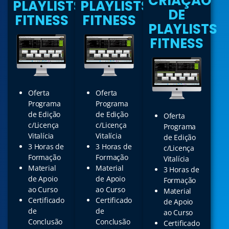
CRIAÇÃO
PLAYLISTS
PLAYLISTS
DE
FITNESS
FITNESS
PLAYLISTS
FITNESS
Oferta
Oferta
Programa
Programa
de Edição
de Edição
Oferta
c/Licença
c/Licença
Programa
Vitalícia
Vitalícia
de Edição
3 Horas de
3 Horas de
c/Licença
Formação
Formação
Vitalícia
Material
Material
3 Horas de
de Apoio
de Apoio
Formação
ao Curso
ao Curso
Material
Certificado
Certificado
de Apoio
de
de
ao Curso
Conclusão
Conclusão
Certificado