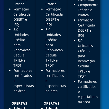
Prática
Prática
Componente
Formação
Formação
Teórica e
Certificada
Certificada
Prática
DGERT e
DGERT e
Formação
IPDJ
IPDJ
Certificada
5.0
5.0
DGERT e
Unidades
Unidades
IPDJ
Crédito
Crédito
5.0
para
para
Unidades
Renovação
Renovação
Crédito
Cédula
Cédula
para
TPTEF e
TPTEF e
Renovação
TPDT
TPDT
Cédula
Formadores
Formadores
TPTEF e
certificados
certificados
TPDT
e
e
Formadores
especialistas
especialistas
certificados
na área
na área
e
especialistas
na área
OFERTAS
OFERTAS
E-book
E-book