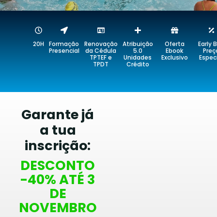
20H
Formação
Renovação
Atribuição
Oferta
Early B
Presencial
da Cédula
5.0
Ebook
Preç
TPTEF e
Unidades
Exclusivo
Espec
TPDT
Crédito
Garante já
a tua
inscrição:
DESCONTO
-40% ATÉ 3
DE
NOVEMBRO