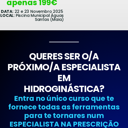
apenas 199€
DATA:
22 e 23 Novembro 2025
LOCAL:
Piscina Municipal Águas
Santas (Maia)
QUERES SER O/A
PRÓXIMO/A ESPECIALISTA
EM
HIDROGINÁSTICA?
Entra no único curso que te
fornece todas as ferramentas
para te tornares num
ESPECIALISTA NA PRESCRIÇÃO