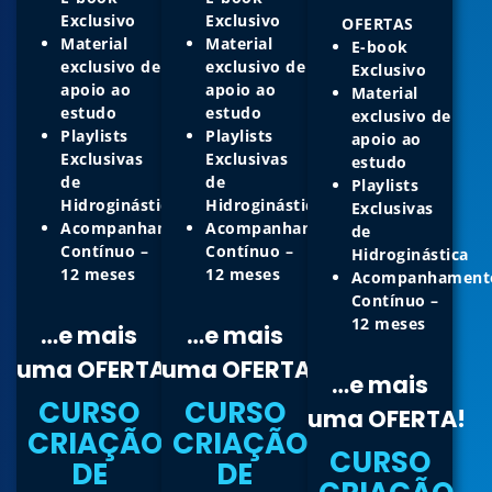
Exclusivo
Exclusivo
OFERTAS
Material
Material
E-book
exclusivo de
exclusivo de
Exclusivo
apoio ao
apoio ao
Material
estudo
estudo
exclusivo de
Playlists
Playlists
apoio ao
Exclusivas
Exclusivas
estudo
de
de
Playlists
Hidroginástica
Hidroginástica
Exclusivas
Acompanhamento
Acompanhamento
de
Contínuo –
Contínuo –
Hidroginástica
12 meses
12 meses
Acompanhament
Contínuo –
12 meses
…e mais
…e mais
uma
OFERTA!
uma
OFERTA!
…e mais
CURSO
CURSO
uma
OFERTA!
CRIAÇÃO
CRIAÇÃO
CURSO
DE
DE