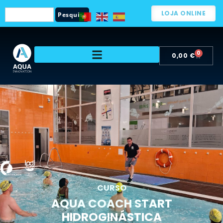
LOJA ONLINE
Pesquisa
0
0,00
€
CURSO
AQUA COACH START
HIDROGINÁSTICA