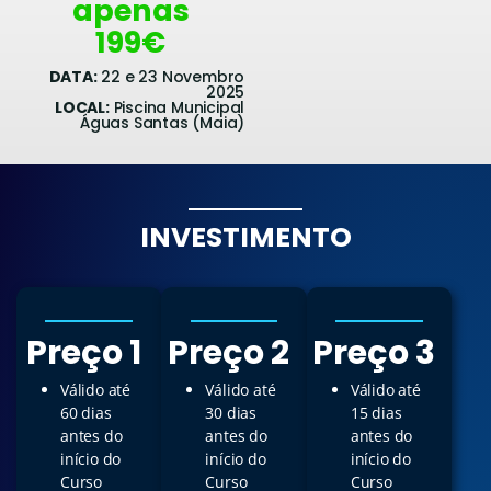
apenas
199€
DATA:
22 e 23 Novembro
2025
LOCAL:
Piscina Municipal
Águas Santas (Maia)
INVESTIMENTO
Preço 1
Preço 2
Preço 3
Válido até
Válido até
Válido até
60 dias
30 dias
15 dias
antes do
antes do
antes do
início do
início do
início do
Curso
Curso
Curso