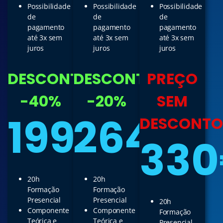
Possibilidade
Possibilidade
Possibilidade
de
de
de
pagamento
pagamento
pagamento
até 3x sem
até 3x sem
até 3x sem
juros
juros
juros
DESCONTO
DESCONTO
PREÇO
-40%
-20%
SEM
199€
264€
DESCONTO
33
20h
20h
Formação
Formação
Presencial
Presencial
20h
Componente
Componente
Formação
Teórica e
Teórica e
Presencial