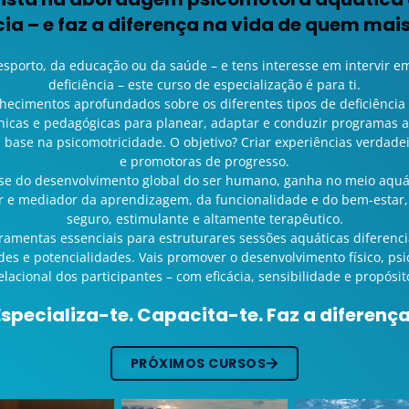
cia – e faz a diferença na vida de quem mais
desporto, da educação ou da saúde – e tens interesse em intervir
deficiência – este curso de especialização é para ti.
ecimentos aprofundados sobre os diferentes tipos de deficiência (s
icas e pedagógicas para planear, adaptar e conduzir programas a
 base na psicomotricidade. O objetivo? Criar experiências verdadeir
e promotoras de progresso.
se do desenvolvimento global do ser humano, ganha no meio aquá
or e mediador da aprendizagem, da funcionalidade e do bem-esta
seguro, estimulante e altamente terapêutico.
erramentas essenciais para estruturares sessões aquáticas diferenc
es e potencialidades. Vais promover o desenvolvimento físico, psi
elacional dos participantes – com eficácia, sensibilidade e propósit
Especializa-te. Capacita-te. Faz a diferença
PRÓXIMOS CURSOS