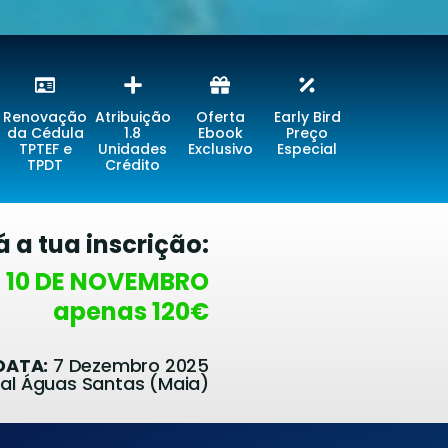
Renovação
Atribuição
Oferta
Early Bird
da Cédula
1.8
Ebook
Preço
TPTEF e
Unidades
Exclusivo
Especial
TPDT
Crédito
á a tua inscrição:
 10 DE NOVEMBRO
apenas 120€
DATA:
7 Dezembro 2025
pal Águas Santas (Maia)