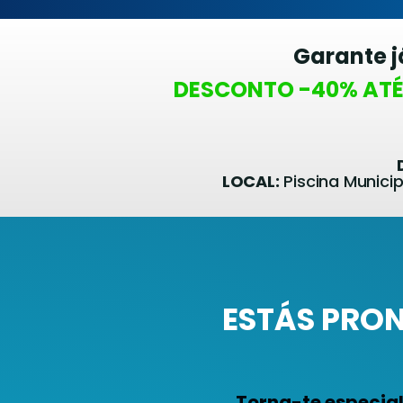
Garante j
DESCONTO -40% ATÉ
LOCAL:
Piscina Munici
ESTÁS PRO
Torna-te especia