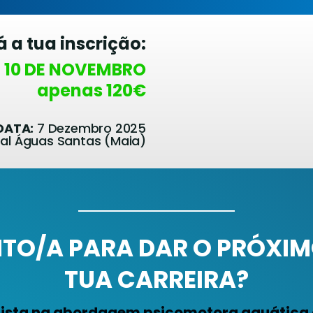
á a tua inscrição:
 10 DE NOVEMBRO
apenas 120€
DATA:
7 Dezembro 2025
pal Águas Santas (Maia)
NTO/A PARA DAR O PRÓXIM
TUA CARREIRA?
lista na abordagem psicomotora aquátic