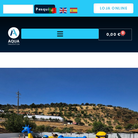
LOJA ONLINE
Pesquisa
0
0,00
€