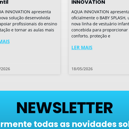
ntil
INNOVATION
UA INNOVATION apresenta
AQUA INNOVATION apresent
ova solução desenvolvida
oficialmente o BABY SPLASH,
apoiar profissionais do ensino
nova linha de vestuário infant
tação e tornar as aulas mais
concebida para proporcionar
conforto, proteção e
MAIS
LER MAIS
/2026
18/05/2026
NEWSLETTER
armente todas as novidades so