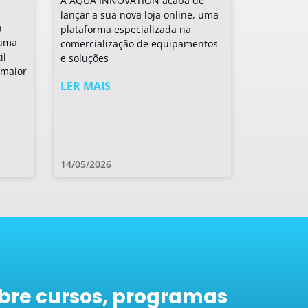
A AQUA INNOVATION acaba de
lançar a sua nova loja online, uma
a
plataforma especializada na
 uma
comercialização de equipamentos
il
e soluções
 maior
LER MAIS
14/05/2026
bre cursos, programas