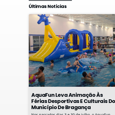
Últimas Notícias
AquaFun Leva Animação Às
Férias Desportivas E Culturais D
Município De Bragança
Nos passados dias 3 e 30 de julho, o AquaFun