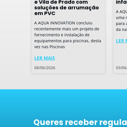
e Vila de Prado com
infa
soluções de arrumação
A AQ
em PVC
uma n
A AQUA INNOVATION concluiu
para 
recentemente mais um projeto de
da na
fornecimento e instalação de
LER 
equipamentos para piscinas, desta
vez nas Piscinas
LER MAIS
08/06/2026
03/06
Queres receber regul