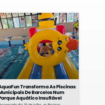
AquaFun Transforma As Piscinas
Municipais De Barcelos Num
Parque Aquático Insuflável
o passado dia 25 de julho, as Piscinas