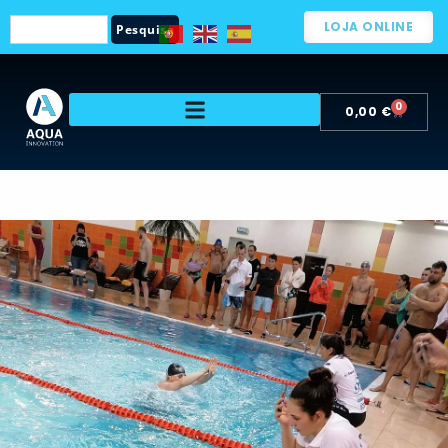
LOJA ONLINE
Pesquisa
0
0,00
€